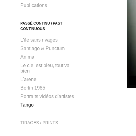
Publications
PASSÉ CONTINU / PAST
CONTINUOUS
L'île sans rivages
Santiago & Punctum
Anima
Le ciel est bleu, tout va
bien
L'arene
Berlin 1985
Portraits vidéos d'artistes
Tango
TIRAGES / PRINTS