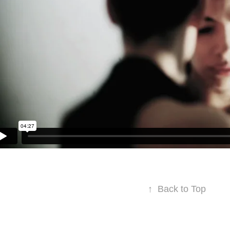
↑
Back to Top