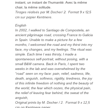
instant, un instant de l’humanité. Avec la même
chair, la même solitude.
Tirages réalisés par M. Docher/ 2. Format 9 x 12,5
.
cm sur papier Kentmere
English
In 2002, I walked to Santiago de Compostela, an
ancient pilgrimage road, crossing France to Galicia
in Spain. Unable to make a picture for a few
months, I welcomed the road and my thirst into my
face, my changes, and my feelings. The ritual was
simple. Each time I was thirsty, I made a
spontaneous self-portrait, without posing, with a
small B&W camera. Back in Paris, I spent two
weeks in the lab and was overwhelmed by the
“road” seen on my face: pain, relief, sadness, life,
death, anguish, softness, rigidity, tiredness, the joy
of this infinite freedom of nothing and the beauty of
the world, the fear which oozes, the physical pain,
the relief of leaving fear behind, the sweat of the
anguish,
Original prints by M. Docher / 2. Format 9 x 12,5
cm on Kentmere paper.